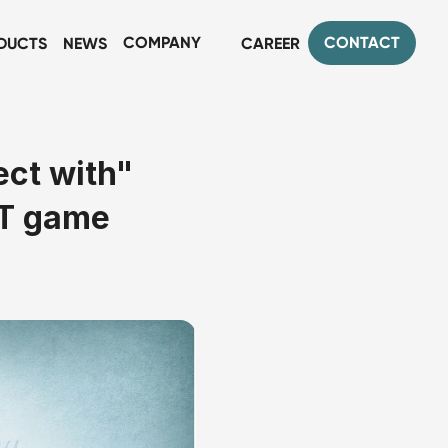
COMPANY
CONTACT
DUCTS
NEWS
CAREER
ct with" 
T game 