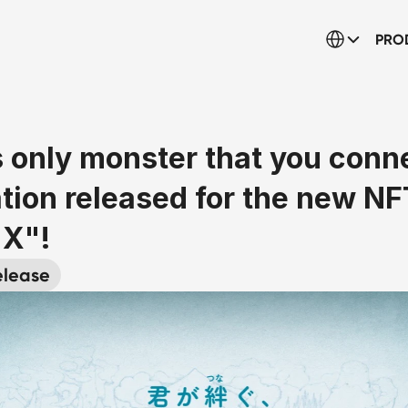
Select Language
PRO
 only monster that you conne
tion released for the new NF
X"!
elease