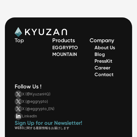
Top
Products
Company
EGGRYPTO
About Us
MOUNTAIN
Blog
PressKit
Career
Contact
Follow Us !
X (@KyuzanHQ)
X (@eggrypto)
X (@eggrypto_EN)
LinkedIn
Sign Up for our Newsletter!
WEB3に関する最新情報をお届けします