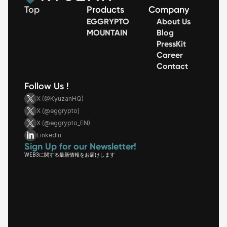
Top
Products
Company
EGGRYPTO
About Us
MOUNTAIN
Blog
PressKit
Career
Contact
Follow Us !
X (@KyuzanHQ)
X (@eggrypto)
X (@eggrypto_EN)
LinkedIn
Sign Up for our Newsletter!
WEB3に関する最新情報をお届けします